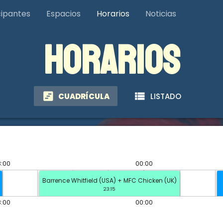
cipantes
Espacios
Horarios
Noticias
HORARIOS
view_timeline
view_list
CUADRÍCULA
LISTADO
:00
00:00
Barrence Whitfield (USA) + MFC Chicken (UK)
23:15
:00
00:00