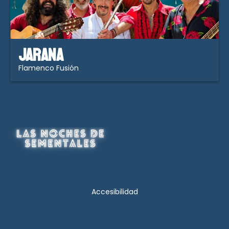
Jarana
Flamenco Fusión
Loading...
Accesibilidad